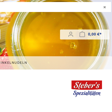
×
0,00 €*
DINKELNUDELN